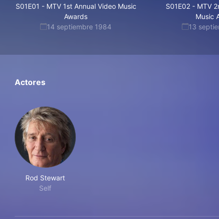
S01E01
-
MTV 1st Annual Video Music
S01E02
-
MTV 2n
Awards
Music 
14 septiembre 1984
13 septi
Actores
Rod Stewart
Self