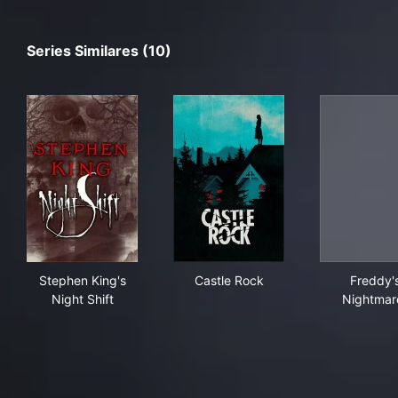
Series Similares (10)
Stephen King's Night Shift
Castle Rock
Fre
Stephen King's
Castle Rock
Freddy'
Night Shift
Nightmar