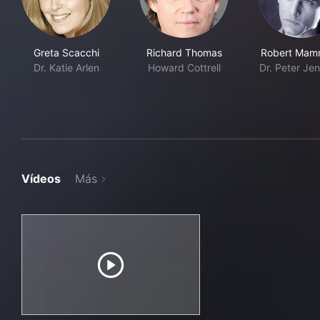
Greta Scacchi
Richard Thomas
Robert Mam
Dr. Katie Arlen
Howard Cottrell
Dr. Peter Je
Vídeos
Más