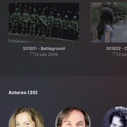
S01E01
-
Battleground
S01E02
-
C
12 julio 2006
12 ju
Actores (30)