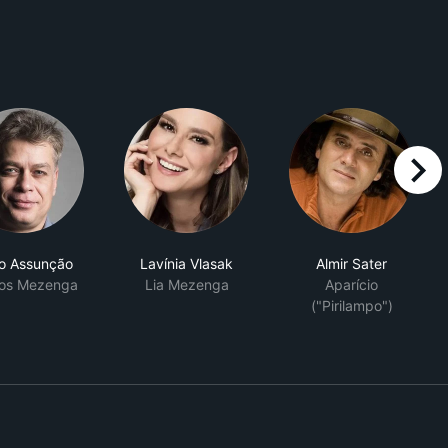
right
o Assunção
Lavínia Vlasak
Almir Sater
os Mezenga
Lia Mezenga
Aparício
("Pirilampo")