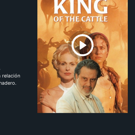
s
 relación
nadero.