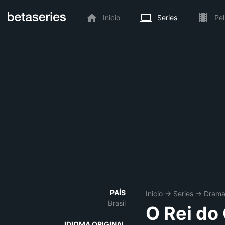
Inicio
Series
Pel
PAÍS
Inicio
→
Series
→
Dram
Brasil
O Rei do
IDIOMA ORIGINAL