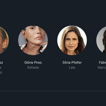
ez
Glória Pires
Sílvia Pfeifer
Fábi
s
Rafaela
Léia
Marc
zi