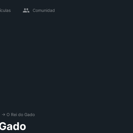
ículas
Comunidad
a
→
O Rei do Gado
 Gado