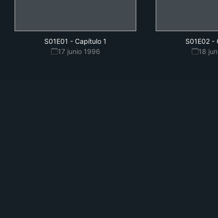
S01E01
-
Capítulo 1
S01E02
-
17 junio 1996
18 ju