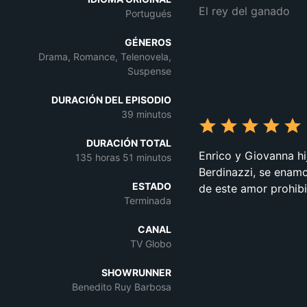
El rey del ganado
Portugués
GÉNEROS
Drama, Romance, Telenovela,
Suspense
DURACIÓN DEL EPISODIO
39 minutos
DURACIÓN TOTAL
Enrico y Giovanna hi
135 horas 51 minutos
Berdinazzi, se enamo
ESTADO
de este amor prohib
Terminada
CANAL
TV Globo
SHOWRUNNER
Benedito Ruy Barbosa