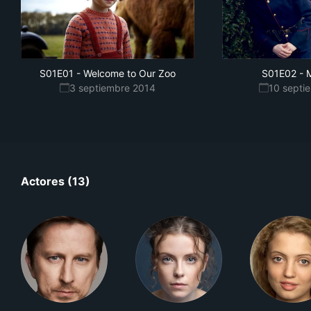
S01E01
-
Welcome to Our Zoo
S01E02
-
M
3 septiembre 2014
10 septi
Actores (13)