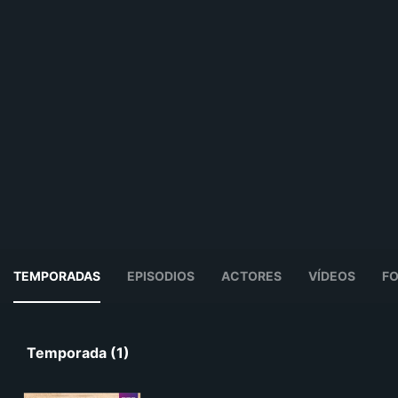
TEMPORADAS
EPISODIOS
ACTORES
VÍDEOS
F
Temporada (1)