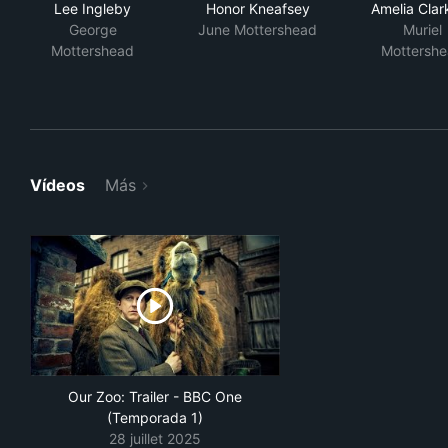
Lee Ingleby
Honor Kneafsey
Amelia Clar
George
June Mottershead
Muriel
Mottershead
Mottersh
Vídeos
Más
Our Zoo: Trailer - BBC One
(Temporada 1)
28 juillet 2025