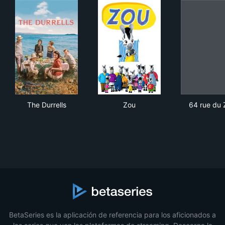
The Durrells
Zou
64 
The Durrells
Zou
64 rue du 
BetaSeries es la aplicación de referencia para los aficionados a