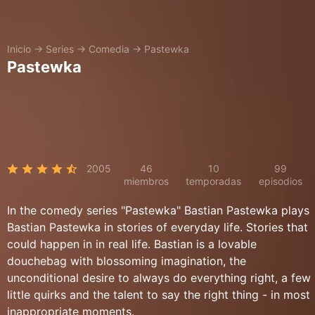
Inicio
→
Series
→
Comedia
→
Pastewka
Pastewka
2005
46
10
99
miembros
temporadas
episodios
In the comedy series "Pastewka" Bastian Pastewka plays
Bastian Pastewka in stories of everyday life. Stories that
could happen in in real life. Bastian is a lovable
douchebag with blossoming imagination, the
unconditional desire to always do everything right, a few
little quirks and the talent to say the right thing - in most
inappropriate moments.