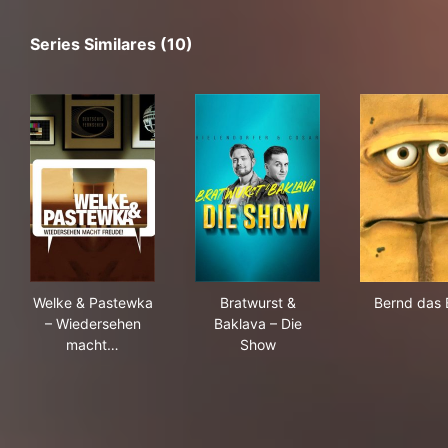
Series Similares (10)
Welke & Pastewka – Wiedersehen macht Freude!
Bratwurst & Baklava – Die S
Ber
Welke & Pastewka
Bratwurst &
Bernd das 
– Wiedersehen
Baklava – Die
macht…
Show