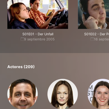
S01E01
-
Der Unfall
S01E02
-
Der P
9 septiembre 2005
16 septi
Actores (209)