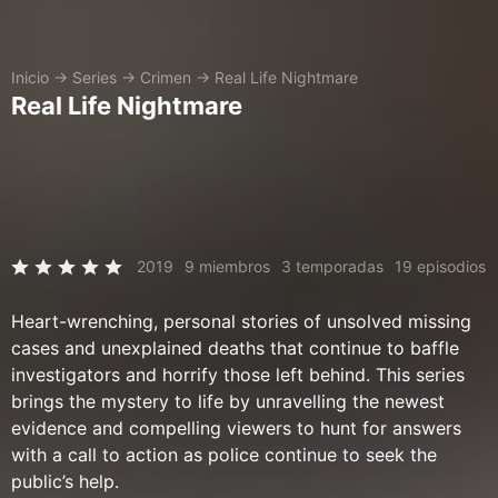
Inicio
→
Series
→
Crimen
→
Real Life Nightmare
Real Life Nightmare
2019
9 miembros
3 temporadas
19 episodios
Heart-wrenching, personal stories of unsolved missing
cases and unexplained deaths that continue to baffle
investigators and horrify those left behind. This series
brings the mystery to life by unravelling the newest
evidence and compelling viewers to hunt for answers
with a call to action as police continue to seek the
public’s help.