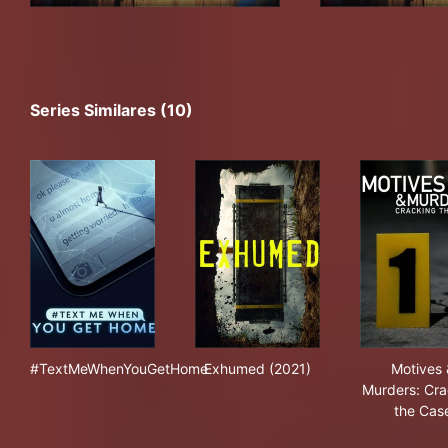
Series Similares (10)
#TextMeWhenYouGetHome
Exhumed (2021)
Mot
#TextMeWhenYouGetHome
Exhumed (2021)
Motives 
Murders: Cra
the Cas