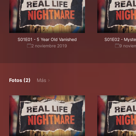
S01E01
-
5 Year Old Vanished
S01E02
-
Myster
2 noviembre 2019
9 novie
Fotos (2)
Más