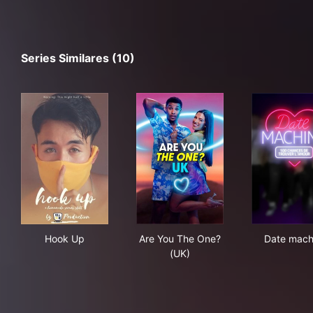
Series Similares (10)
Hook Up
Are You The One? (UK)
Dat
Hook Up
Are You The One?
Date mach
(UK)