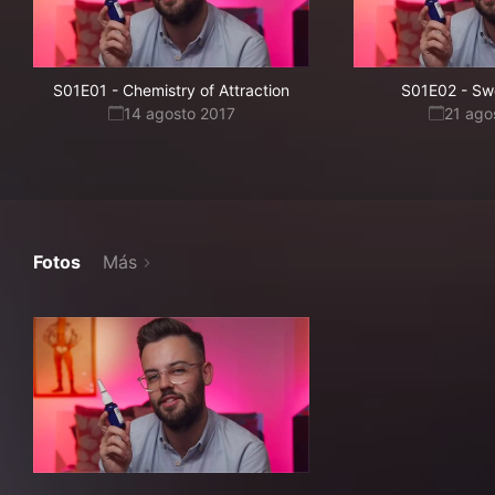
S01E01
-
Chemistry of Attraction
S01E02
-
Sw
14 agosto 2017
21 ago
Fotos
Más