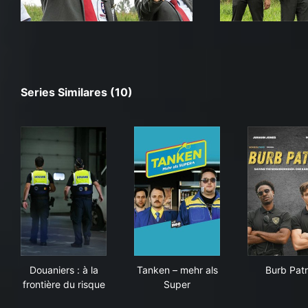
Series Similares (10)
Douaniers : à la frontière du risque
Tanken – mehr als Super
Bur
Douaniers : à la
Tanken – mehr als
Burb Patr
frontière du risque
Super