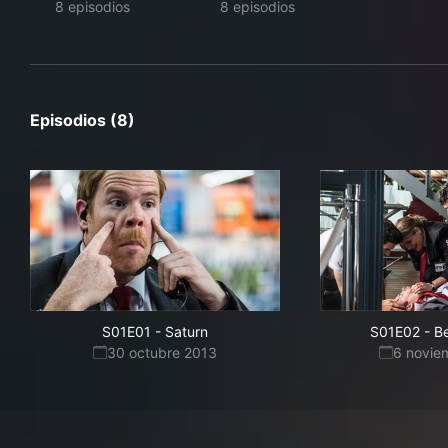
8 episodios
8 episodios
Episodios (8)
S01E01
-
Saturn
S01E02
-
Be
30 octubre 2013
6 novie