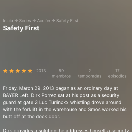
Inicio
→
Series
→
Acción
→
Safety First
Safety First
2013
59
2
17
miembros
temporadas
episodios
Friday, March 29, 2013 began as an ordinary day at
BAYER Left. Dirk Porrez sat at his post as a security
guard at gate 3 Luc Turlinckx whistling drove around
with the forklift in the warehouse and Smos worked his
butt off at the dock door.
Dirk provides a solution: he addresses himself a security