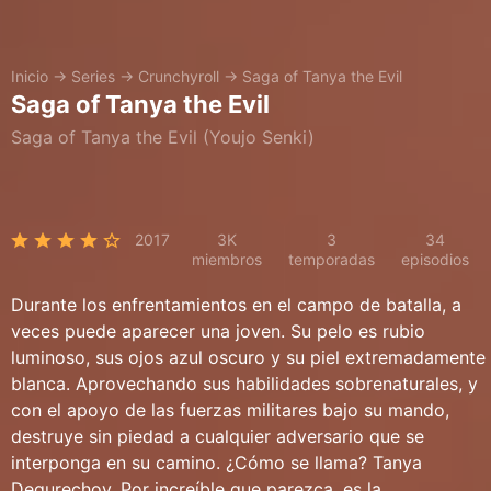
Inicio
→
Series
→
Crunchyroll
→
Saga of Tanya the Evil
Saga of Tanya the Evil
Saga of Tanya the Evil (Youjo Senki)
2017
3K
3
34
miembros
temporadas
episodios
Durante los enfrentamientos en el campo de batalla, a
veces puede aparecer una joven. Su pelo es rubio
luminoso, sus ojos azul oscuro y su piel extremadamente
blanca. Aprovechando sus habilidades sobrenaturales, y
con el apoyo de las fuerzas militares bajo su mando,
destruye sin piedad a cualquier adversario que se
interponga en su camino. ¿Cómo se llama? Tanya
Degurechov. Por increíble que parezca, es la