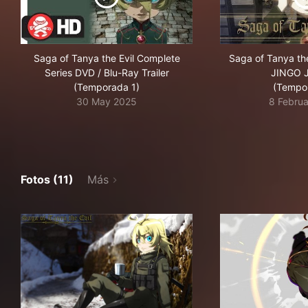
Saga of Tanya the Evil Complete
Saga of Tanya the
Series DVD / Blu-Ray Trailer
JINGO 
(Temporada 1)
(Tempo
30 May 2025
8 Febru
Fotos (11)
Más