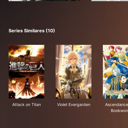
Series Similares (10)
Attack on Titan
Violet Evergarden
Asc
Attack on Titan
Violet Evergarden
Ascendance
Bookwo