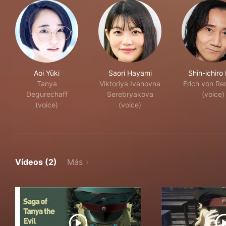
Aoi Yūki
Saori Hayami
Shin-ichiro 
Tanya
Viktoriya Ivanovna
Erich von Re
Degurechaff
Serebryakova
(voice)
(voice)
(voice)
Vídeos (2)
Más