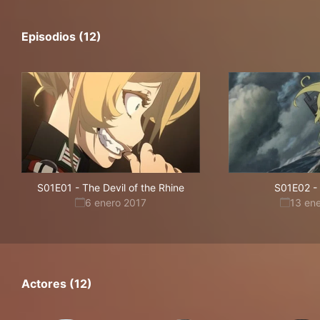
Episodios (12)
S01E01
-
The Devil of the Rhine
S01E02
-
6 enero 2017
13 en
Actores (12)