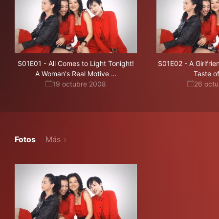
S01E01
-
All Comes to Light Tonight!
S01E02
-
A Girlfrie
is
A Woman's Real Motive
…
Taste o
a
19 octubre 2008
26 oct
Scandal
Fotos
Más