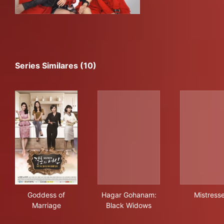
Series Similares (10)
Goddess of Marriage
Hagar Gohanam: Black Wido
Mis
Goddess of
Hagar Gohanam:
Mistress
Marriage
Black Widows