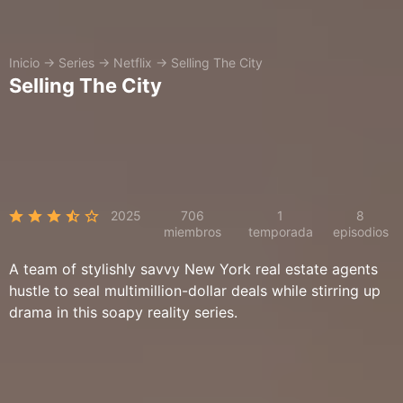
Inicio
→
Series
→
Netflix
→
Selling The City
Selling The City
2025
706
1
8
miembros
temporada
episodios
A team of stylishly savvy New York real estate agents
hustle to seal multimillion-dollar deals while stirring up
drama in this soapy reality series.