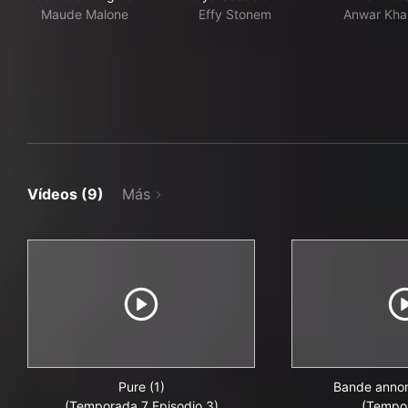
Maude Malone
Effy Stonem
Anwar Khar
Vídeos (9)
Más
Pure (1)
Bande annon
(Temporada 7 Episodio 3)
(Tempo