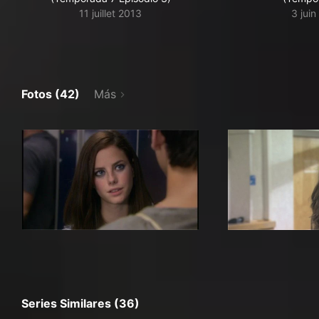
11 juillet 2013
3 jui
Fotos (42)
Más
Series Similares (36)