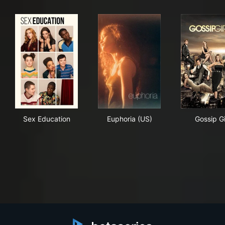
Sex Education
Euphoria (US)
Goss
Sex Education
Euphoria (US)
Gossip Gi