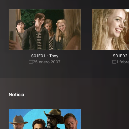
S01E01
-
Tony
S01E02
25 enero 2007
1 febr
Noticia