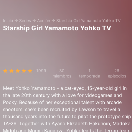
Inicio
→
Series
→
Acción
→
Starship Girl Yamamoto Yohko TV
Starship Girl Yamamoto Yohko TV
1999
30
1
26
miembros
temporada
episodios
Meet Yohko Yamamoto - a cat-eyed, 15-year-old girl in
the late 20th century with a love for videogames and
Pocky. Because of her exceptional talent with arcade
shooters, she's been recruited by Lawson to travel a
thousand years into the future to pilot the prototype ship
TA-29. Together with Ayano Elizabeth Hakuhoin, Madoka
Midoh and Momiji Kagariya, Yohko leads the Terran team