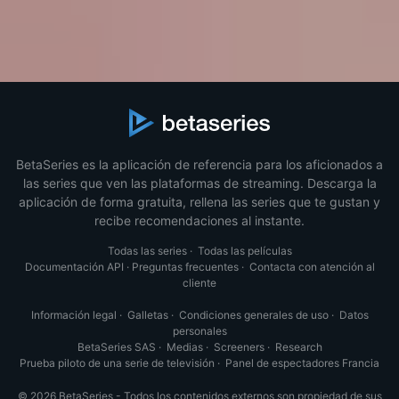
BetaSeries es la aplicación de referencia para los aficionados a
las series que ven las plataformas de streaming. Descarga la
aplicación de forma gratuita, rellena las series que te gustan y
recibe recomendaciones al instante.
Todas las series
·
Todas las películas
Documentación API
·
Preguntas frecuentes
·
Contacta con atención al
cliente
Información legal
·
Galletas
·
Condiciones generales de uso
·
Datos
personales
BetaSeries SAS
·
Medias
·
Screeners
·
Research
Prueba piloto de una serie de televisión
·
Panel de espectadores Francia
© 2026 BetaSeries - Todos los contenidos externos son propiedad de sus