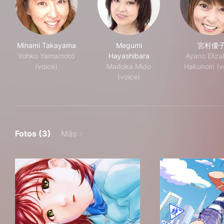
Minami Takayama
Megumi
宮村優
Yohko Yamamoto
Hayashibara
Ayano Eliza
(voice)
Madoka Mido
Hakuhoin (v
(voice)
Fotos (3)
Más