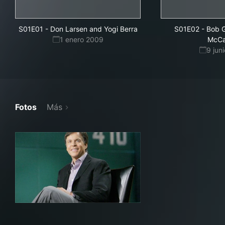
S01E01
-
Don Larsen and Yogi Berra
S01E02
-
Bob G
1 enero 2009
McCa
9 jun
Fotos
Más