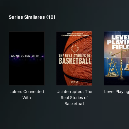
Series Similares (10)
Lakers Connected With
Uninterrupted: The Real Stori
Leve
Lakers Connected
Uninterrupted: The
Level Playing
With
Real Stories of
Basketball