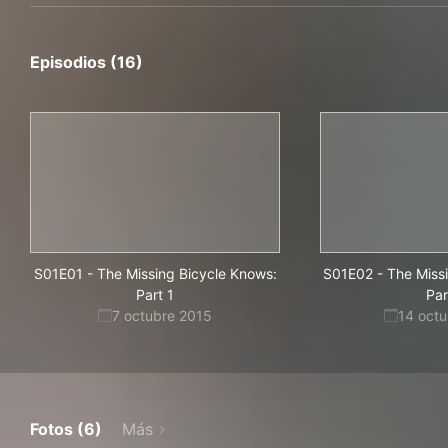
Episodios (16)
S01E01
-
The Missing Bicycle Knows:
S01E02
-
The Miss
Part 1
Par
7 octubre 2015
14 oct
Fotos (6)
Más