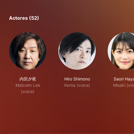
Actores (52)
内田夕夜
Hiro Shimono
Saori Hay
Malcolm Lee
Kenta (voice)
Misaki (vo
(voice)