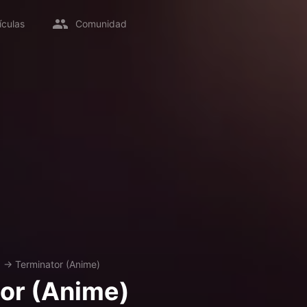
ículas
Comunidad
x
→
Terminator (Anime)
or (Anime)