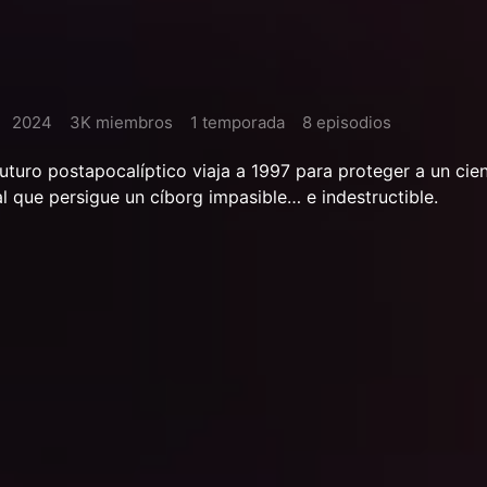
2024
3K miembros
1 temporada
8 episodios
uturo postapocalíptico viaja a 1997 para proteger a un cien
al que persigue un cíborg impasible… e indestructible.