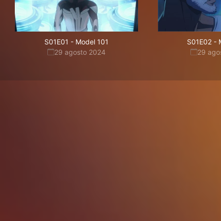
S01E01
-
Model 101
S01E02
-
29 agosto 2024
29 ago