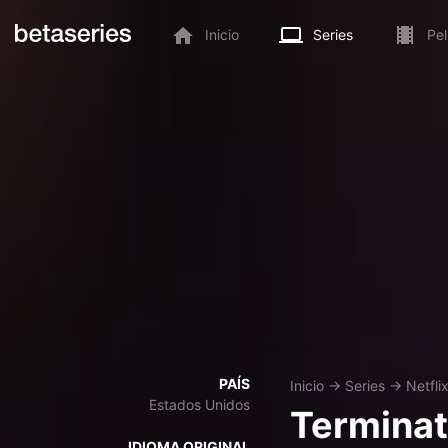
Inicio
Series
Pel
PAÍS
Inicio
→
Series
→
Netfli
Estados Unidos
Terminat
IDIOMA ORIGINAL