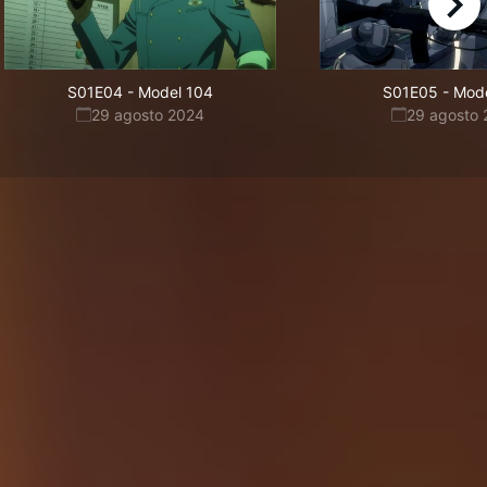
right
S01E04
-
Model 104
S01E05
-
Mode
29 agosto 2024
29 agosto