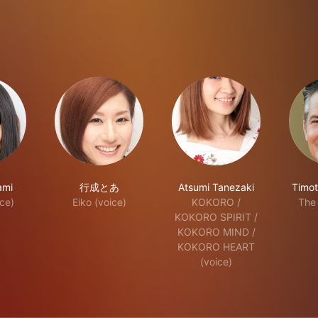
ami
行成とあ
Atsumi Tanezaki
Timot
ice)
Eiko (voice)
KOKORO /
The
KOKORO SPIRIT /
KOKORO MIND /
KOKORO HEART
(voice)