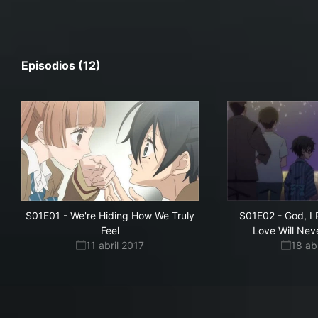
Episodios (12)
S01E01
-
We're Hiding How We Truly
S01E02
-
God, I 
Feel
Love Will Nev
11 abril 2017
18 ab