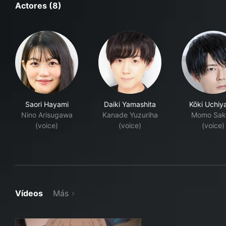
Actores (8)
Saori Hayami
Daiki Yamashita
Kōki Uchi
Nino Arisugawa
Kanade Yuzuriha
Momo Sak
(voice)
(voice)
(voice)
Vídeos
Más