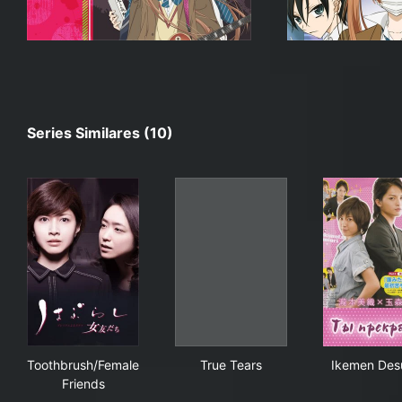
Series Similares (10)
Toothbrush/Female Friends
True Tears
Ike
Toothbrush/Female
True Tears
Ikemen Des
Friends