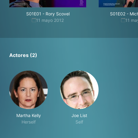
S01E01
-
Rory Scovel
S01E02
-
Mic
11 mayo 2012
11 ma
Actores (2)
Martha Kelly
Joe List
Herself
Self