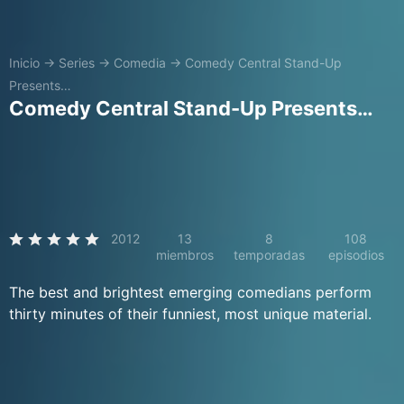
Inicio
→
Series
→
Comedia
→
Comedy Central Stand-Up
Presents…
Comedy Central Stand-Up Presents…
2012
13
8
108
miembros
temporadas
episodios
The best and brightest emerging comedians perform
thirty minutes of their funniest, most unique material.