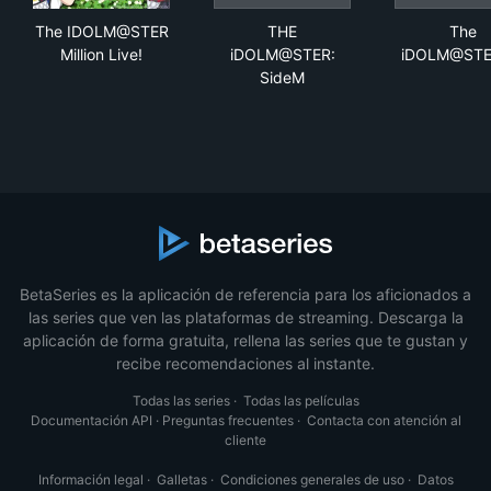
The IDOLM@STER Million Live!
THE iDOLM@STER: SideM
Th
The IDOLM@STER
THE
The
Million Live!
iDOLM@STER:
iDOLM@STE
SideM
BetaSeries es la aplicación de referencia para los aficionados a
las series que ven las plataformas de streaming. Descarga la
aplicación de forma gratuita, rellena las series que te gustan y
recibe recomendaciones al instante.
Todas las series
·
Todas las películas
Documentación API
·
Preguntas frecuentes
·
Contacta con atención al
cliente
Información legal
·
Galletas
·
Condiciones generales de uso
·
Datos