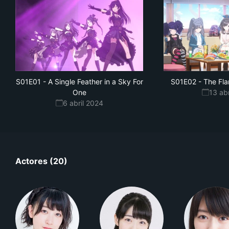
S01E01
-
A Single Feather in a Sky For
S01E02
-
The Fl
One
13 ab
6 abril 2024
Actores (20)