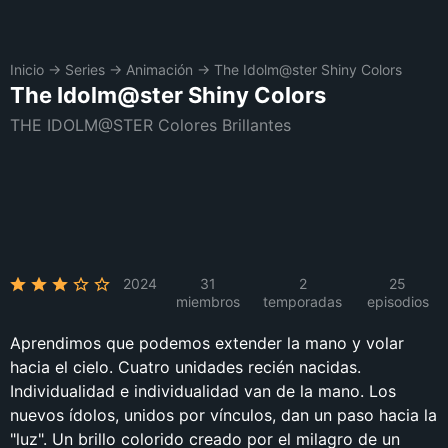
Inicio
→
Series
→
Animación
→
The Idolm@ster Shiny Colors
The Idolm@ster Shiny Colors
THE IDOLM@STER Colores Brillantes
2024
31
2
25
miembros
temporadas
episodios
Aprendimos que podemos extender la mano y volar
hacia el cielo. Cuatro unidades recién nacidas.
Individualidad e individualidad van de la mano. Los
nuevos ídolos, unidos por vínculos, dan un paso hacia la
"luz". Un brillo colorido creado por el milagro de un