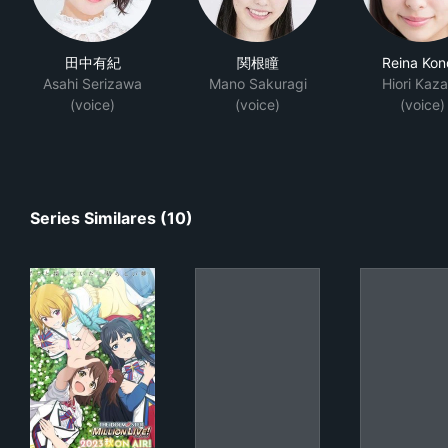
田中有紀
関根瞳
Reina Ko
Asahi Serizawa
Mano Sakuragi
Hiori Kaz
(voice)
(voice)
(voice)
Series Similares (10)