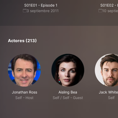
S01E01
-
Episode 1
S01E02
-
3 septiembre 2011
10 septi
Actores (213)
Jonathan Ross
Aisling Bea
Jack White
Self - Host
Self / Self - Guest
Self