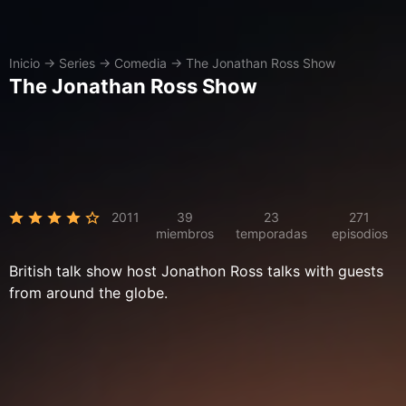
Inicio
→
Series
→
Comedia
→
The Jonathan Ross Show
The Jonathan Ross Show
2011
39
23
271
miembros
temporadas
episodios
British talk show host Jonathon Ross talks with guests
from around the globe.