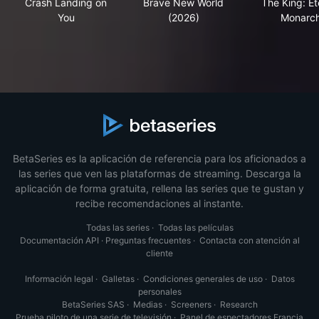
Crash Landing on
Brave New World
The King: Et
You
(2026)
Monarc
BetaSeries es la aplicación de referencia para los aficionados a
las series que ven las plataformas de streaming. Descarga la
aplicación de forma gratuita, rellena las series que te gustan y
recibe recomendaciones al instante.
Todas las series
·
Todas las películas
Documentación API
·
Preguntas frecuentes
·
Contacta con atención al
cliente
Información legal
·
Galletas
·
Condiciones generales de uso
·
Datos
personales
BetaSeries SAS
·
Medias
·
Screeners
·
Research
Prueba piloto de una serie de televisión
·
Panel de espectadores Francia