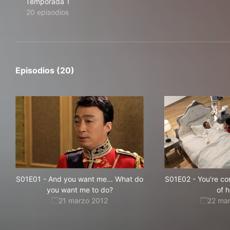
Temporada 1
20 episodios
Episodios (20)
S01E01
-
And you want me... What do
S01E02
-
You're co
you want me to do?
of 
21 marzo 2012
22 ma