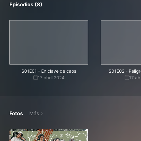
Episodios (8)
S01E01
-
En clave de caos
S01E02
-
Peligr
17 abril 2024
17 ab
Fotos
Más