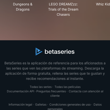
Dungeons & Dragons
LEGO DREAMZzz: Trials of t
Whi
Dungeons &
LEGO DREAMZzz:
Whiz Kid
Dragons
Trials of the Dream
Chasers
BetaSeries es la aplicación de referencia para los aficionados a
las series que ven las plataformas de streaming. Descarga la
aplicación de forma gratuita, rellena las series que te gustan y
recibe recomendaciones al instante.
Todas las series
·
Todas las películas
Documentación API
·
Preguntas frecuentes
·
Contacta con atención al
cliente
Información legal
·
Galletas
·
Condiciones generales de uso
·
Datos
personales