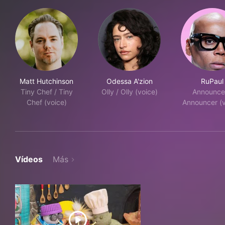
Matt Hutchinson
Odessa A'zion
RuPaul
Tiny Chef / Tiny
Olly / Olly (voice)
Announcer
Chef (voice)
Announcer (v
Vídeos
Más