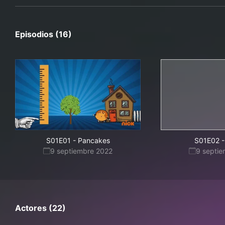
Episodios (16)
S01E01
-
Pancakes
S01E02
-
9 septiembre 2022
9 septi
Actores (22)