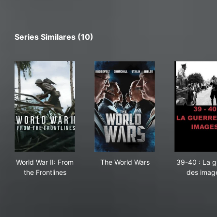
Series Similares (10)
World War II: From the Frontlines
The World Wars
39-
World War II: From
The World Wars
39-40 : La g
the Frontlines
des imag