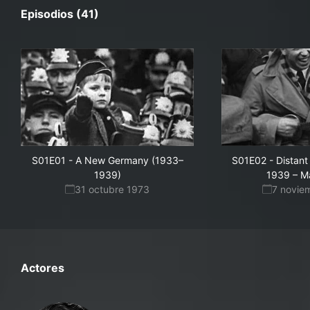
Episodios (41)
S01E01
-
A New Germany (1933–
S01E02
-
Distan
1939)
1939 – M
31 octubre 1973
7 novie
Actores