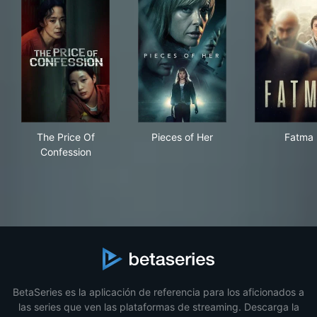
The Price Of Confession
Pieces of Her
Fat
The Price Of
Pieces of Her
Fatma
Confession
BetaSeries es la aplicación de referencia para los aficionados a
las series que ven las plataformas de streaming. Descarga la