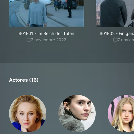
S01E01
-
Im Reich der Toten
S01E02
-
Ein gan
7 noviembre 2022
7 novie
Actores (16)