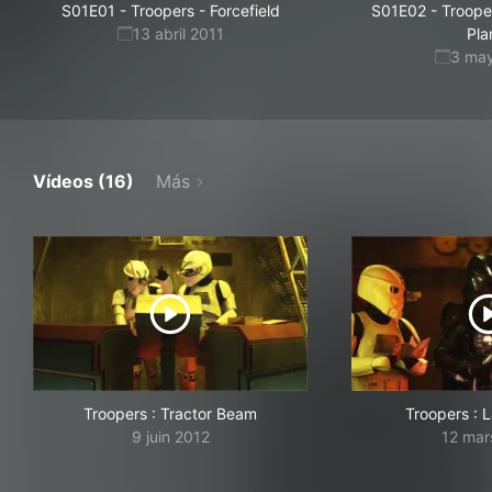
S01E01
-
Troopers - Forcefield
S01E02
-
Troope
13 abril 2011
Pla
3 ma
Vídeos (16)
Más
Troopers : Tractor Beam
Troopers : 
9 juin 2012
12 mar