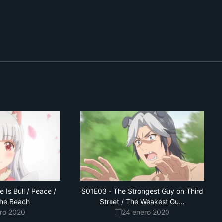
Is Bull / Peace /
S01E03
-
The Strongest Guy on Third
y
the Beach
Street / The Weakest Gu
…
on
ero 2020
24 enero 2020
Third