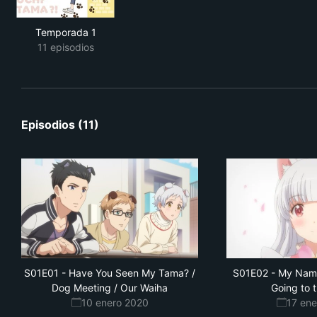
Temporada 1
11 episodios
Episodios (11)
S01E01
-
Have You Seen My Tama? /
S01E02
-
My Name 
Dog Meeting / Our Waiha
Going to 
10 enero 2020
17 en