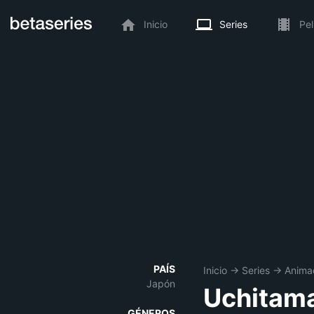
Inicio
Series
Pel
PAÍS
Inicio
→
Series
→
Anima
Japón
Uchitama
GÉNEROS