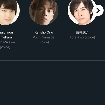
right
uuichirou
Kensho Ono
白井悠介
Umehara
Pochi Yamada
Tora Kiso (voice)
ro Mikawa
(voice)
(voice)