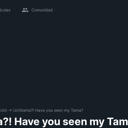
ículas
Comunidad
ción
→
Uchitama?! Have you seen my Tama?
?! Have you seen my Ta