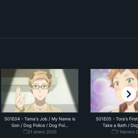
right
S01E04
-
Tama's Job / My Name is
S01E05
-
Tora's Firs
ice
Gon / Dog Police / Dog Pol
…
Take a Bath / Dog
2
31 enero 2020
7 febrero 