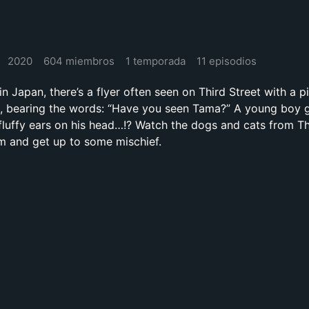
2020
604 miembros
1 temporada
11 episodios
n Japan, there’s a flyer often seen on Third Street with a p
il, bearing the words: “Have you seen Tama?” A young boy 
s fluffy ears on his head…!? Watch the dogs and cats from Th
m and get up to some mischief.