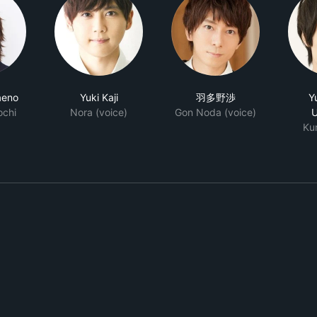
aeno
Yuki Kaji
羽多野渉
Y
ochi
Nora (voice)
Gon Noda (voice)
Ku