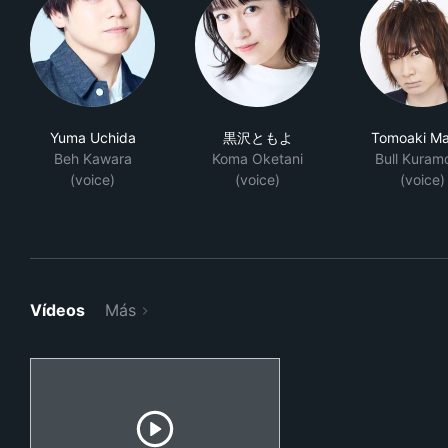
Yuma Uchida
黒沢ともよ
Tomoaki M
Beh Kawara
Koma Oketani
Bull Kuram
(voice)
(voice)
(voice)
Vídeos
Más