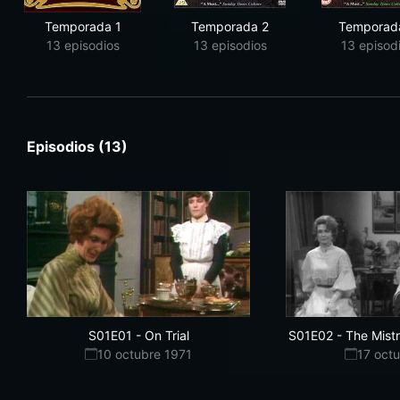
Temporada 1
Temporada 2
Temporad
13 episodios
13 episodios
13 episod
Episodios (13)
S01E01
-
On Trial
S01E02
-
The Mist
10 octubre 1971
17 oct