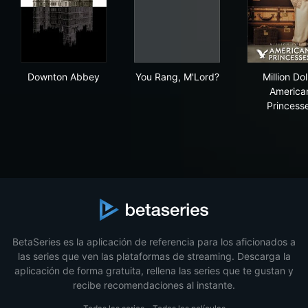
Downton Abbey
You Rang, M'Lord?
Mill
Downton Abbey
You Rang, M'Lord?
Million Dol
America
Princess
BetaSeries es la aplicación de referencia para los aficionados a
las series que ven las plataformas de streaming. Descarga la
aplicación de forma gratuita, rellena las series que te gustan y
recibe recomendaciones al instante.