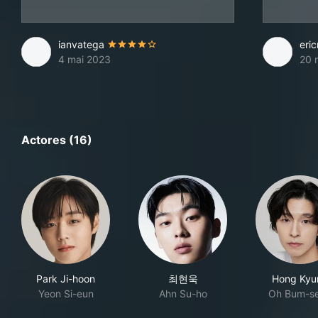
ianvatega
eri
4 mai 2023
20 
Actores (16)
Park Ji-hoon
최현욱
Hong Kyu
Yeon Si-eun
Ahn Su-ho
Oh Bum-s