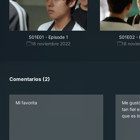
S01E01
-
Episode 1
S01E02
-
18 noviembre 2022
18 novi
Comentarios (2)
Mi favorita
Me gustó
tan fiel
que es l