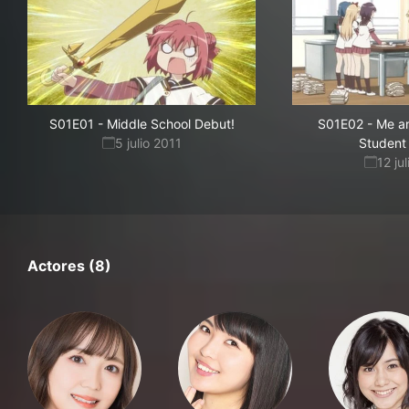
S01E01
-
Middle School Debut!
S01E02
-
Me an
5 julio 2011
Student
12 ju
Actores (8)