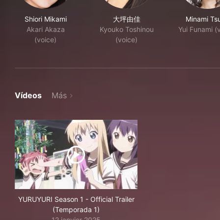
Shiori Mikami
大坪由佳
Minami Ts
Akari Akaza
Kyouko Toshinou
Yui Funami (
(voice)
(voice)
Vídeos
Más
YURUYURI Season 1 - Official Trailer
(Temporada 1)
12 janvier 2025