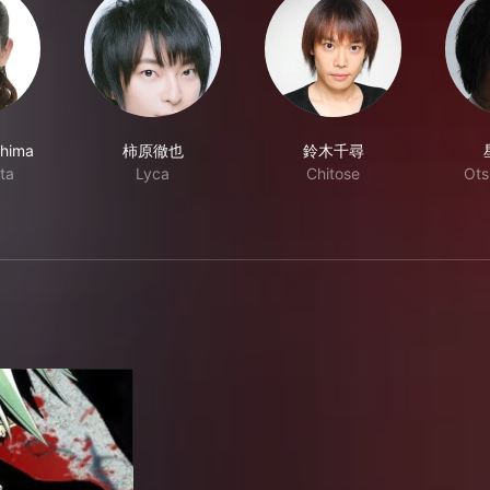
hima
柿原徹也
鈴木千尋
ta
Lyca
Chitose
Ots