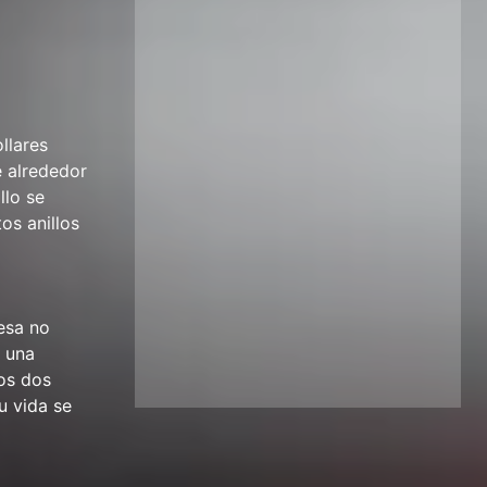
llares
e alrededor
llo se
os anillos
resa no
n una
os dos
u vida se