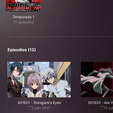
Temporada 1
11 episodios
Episodios (13)
S01E01
-
Shinigami's Eyes
S01E02
-
Are 
3 julio 2007
10 ju