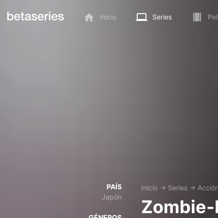
Inicio
Series
Pel
PAÍS
Inicio
→
Series
→
Acció
Japón
Zombie-
GÉNEROS