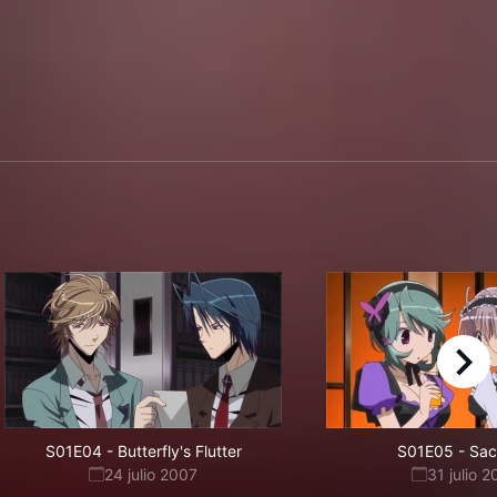
right
S01E04
-
Butterfly's Flutter
S01E05
-
Sac
24 julio 2007
31 julio 