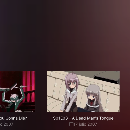
You Gonna Die?
S01E03
-
A Dead Man's Tongue
lio 2007
17 julio 2007