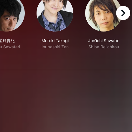
right
星野貴紀
Motoki Takagi
Jun'ichi Suwabe
u Sawatari
Inubashiri Zen
Shiba Reiichirou