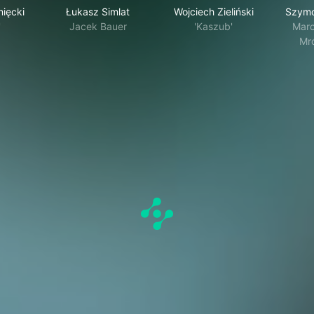
ięcki
Łukasz Simlat
Wojciech Zieliński
Szymo
'
Jacek Bauer
'Kaszub'
Marc
Mr