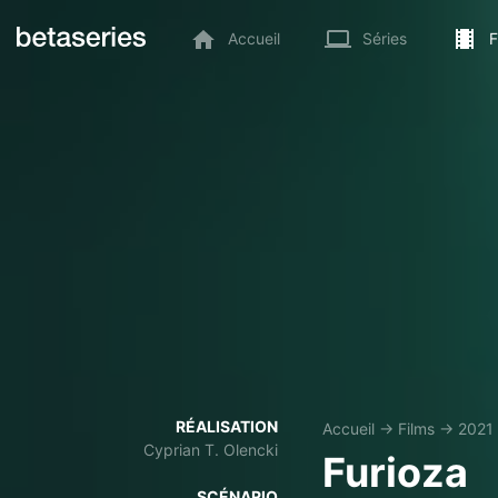
Accueil
Séries
F
RÉALISATION
Accueil
→
Films
→
2021
Cyprian T. Olencki
Furioza
SCÉNARIO