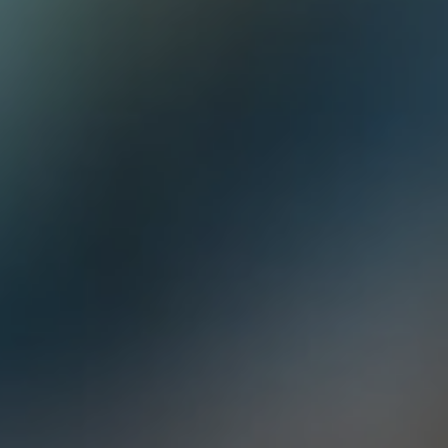
nes de bagarres qui sont censées être un point de qualité et d'attract