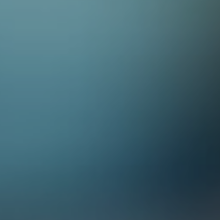
les dialogues sont pas terribles,le scénario l'est également,et les scè