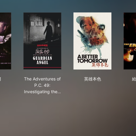
斗馬騮
The Adventures of P.C. 49: Investigating the C
英雄本色
騮
The Adventures of
英雄本色
P.C. 49:
Investigating the…