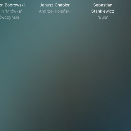
n Bobrowski
Janusz Chabior
Sebastian
in 'Mrówka'
Andrzej Polański
Stankiewicz
ówczyński
'Buła'