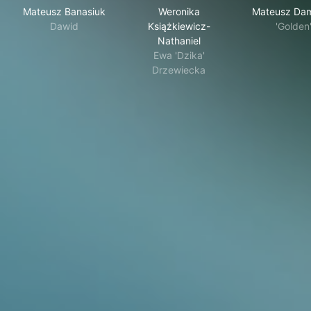
Mateusz Banasiuk
Weronika
Mateusz Dam
Dawid
Książkiewicz-
'Golden
Nathaniel
Ewa 'Dzika'
Drzewiecka