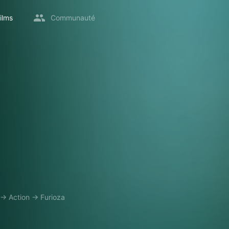
ilms
Communauté
→
Action
→
Furioza