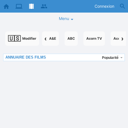
Connexion
Menu
🇺🇸
‹
›
Modifier
A&E
ABC
Acorn TV
AcornTV
ANNUAIRE DES FILMS
Popularité