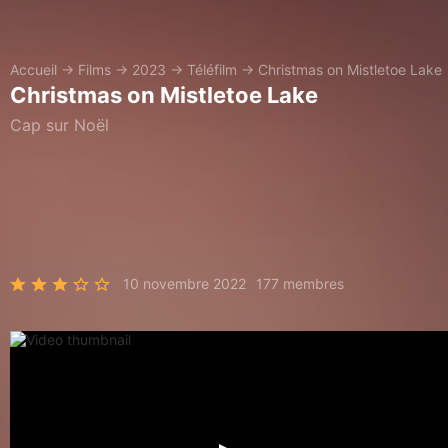
Accueil
→
Films
→
2023
→
Téléfilm
→
Christmas on Mistletoe Lake
Christmas on Mistletoe Lake
Cap sur Noël
10 novembre 2022
177 membres