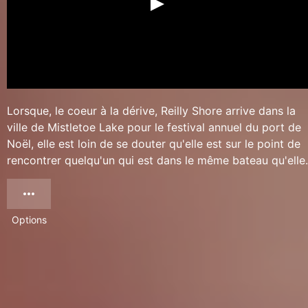
Lorsque, le coeur à la dérive, Reilly Shore arrive dans la
ville de Mistletoe Lake pour le festival annuel du port de
Noël, elle est loin de se douter qu'elle est sur le point de
rencontrer quelqu'un qui est dans le même bateau qu'elle.
Options