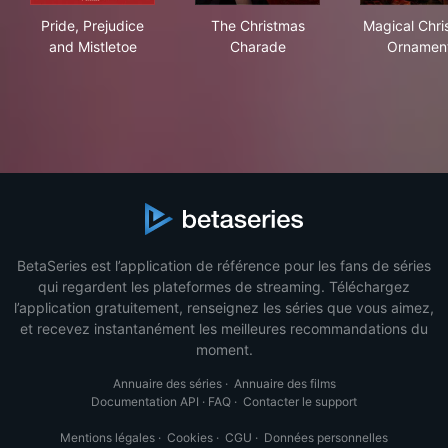
Pride, Prejudice and Mistletoe
The Christmas Charade
Mag
Pride, Prejudice
The Christmas
Magical Chri
and Mistletoe
Charade
Ornamen
BetaSeries est l’application de référence pour les fans de séries
qui regardent les plateformes de streaming. Téléchargez
l’application gratuitement, renseignez les séries que vous aimez,
et recevez instantanément les meilleures recommandations du
moment.
Annuaire des séries
·
Annuaire des films
Documentation API
·
FAQ
·
Contacter le support
Mentions légales
·
Cookies
·
CGU
·
Données personnelles