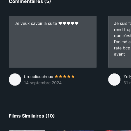
Commentaires (5)
Je veux savoir la suite ❤️❤️❤️❤️❤️
Je suis 
rend trop
que c'es
l'animé a
rate bcp
avant
brocoliouchoux
Zei
14 septembre 2024
31 
Films Similaires (10)