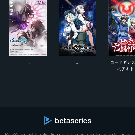
チェインクロニクル〜ヘクセイタスの閃（ひかり）〜 第
グリザイア：ファントムトリガー 
コー
…
…
コードギアス
のアキト
BetaSeries est l’application de référence pour les fans de séries