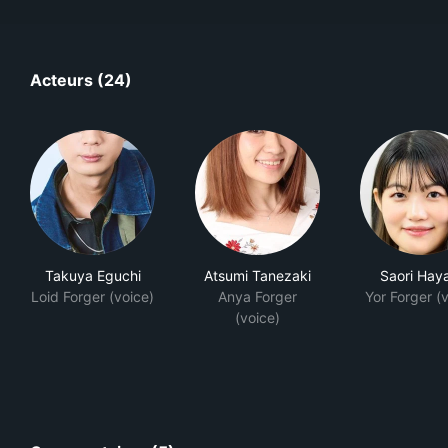
Acteurs (24)
Takuya Eguchi
Atsumi Tanezaki
Saori Hay
Loid Forger (voice)
Anya Forger
Yor Forger (
(voice)