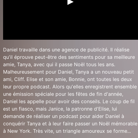
Daniel travaille dans une agence de publicité. Il réalise
qu'il éprouve peut-être des sentiments pour sa meilleure
amie, Tanya, avec qui il passe Noël tous les ans.
Malheureusement pour Daniel, Tanya a un nouveau petit
ami, Cliff. Elise et son amie, Bonnie, ont toutes les deux
leur propre podcast. Alors qu'elles enregistrent ensemble
une émission spéciale pour les fêtes de fin d'année,
Daniel les appelle pour avoir des conseils. Le coup de fil
est un fiasco, mais Janice, la patronne d'Elise, lui
demande de réaliser un podcast pour aider Daniel à
conquérir Tanya et à leur faire passer un Noël mémorable
à New York. Très vite, un triangle amoureux se forme...