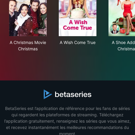
A Christmas Movie Christmas
A Wish Come True
A S
A Christmas Movie
A Wish Come True
A Shoe Addi
Christmas
Christma
BetaSeries est l’application de référence pour les fans de séries
qui regardent les plateformes de streaming. Téléchargez
l’application gratuitement, renseignez les séries que vous aimez,
et recevez instantanément les meilleures recommandations du
moment.