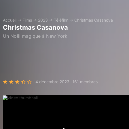
Accueil
→
Films
→
2023
→
Téléfilm
→
Christmas Casanova
Christmas Casanova
Un Noël magique à New York
4 décembre 2023
161 membres