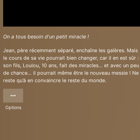
On a tous besoin d'un petit miracle !
Jean, père récemment séparé, enchaîne les galères. Mais
le cours de sa vie pourrait bien changer, car il en est sûr :
son fils, Loulou, 10 ans, fait des miracles… et avec un peu
de chance… il pourrait même être le nouveau messie ! Ne
reste qu’à en convaincre le reste du monde.
Options