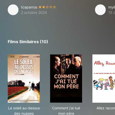
tcaparros
myl
2 octobre 2024
15 
Films Similaires (10)
Le soleil au-dessus des nuages
Comment j'ai tué mon père
Alle
Le soleil au-dessus
Comment j'ai tué
Allez racon
des nuages
mon père