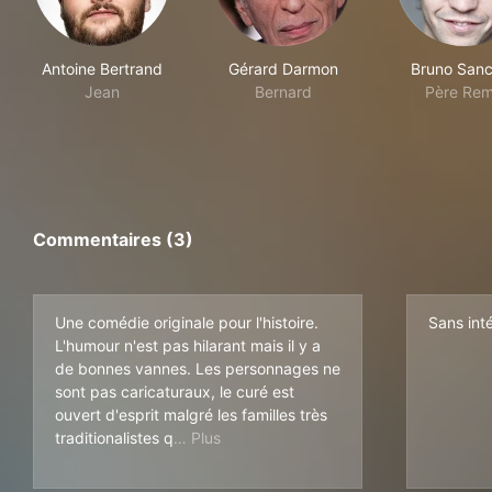
Antoine Bertrand
Gérard Darmon
Bruno San
Jean
Bernard
Père Re
Commentaires (3)
Une comédie originale pour l'histoire.
Sans inté
L'humour n'est pas hilarant mais il y a
de bonnes vannes. Les personnages ne
sont pas caricaturaux, le curé est
ouvert d'esprit malgré les familles très
ui l'entourent, l'avocat est un personn
traditionalistes q