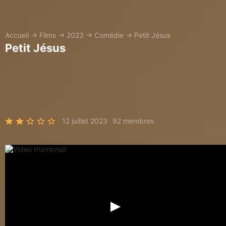
Accueil
→
Films
→
2023
→
Comédie
→
Petit Jésus
Petit Jésus
12 juillet 2023
92 membres