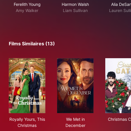
Ferelith Young
Harmon Walsh
Alia DeSan
Amy Walker
Liam Sullivan
Lauren Sull
Films Similaires (13)
Royally Yours, This Christmas
We Met in December
Chr
Royally Yours, This
We Met in
Christmas C
Christmas
December