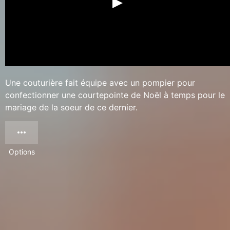
Une couturière fait équipe avec un pompier pour
confectionner une courtepointe de Noël à temps pour le
mariage de la soeur de ce dernier.
Options