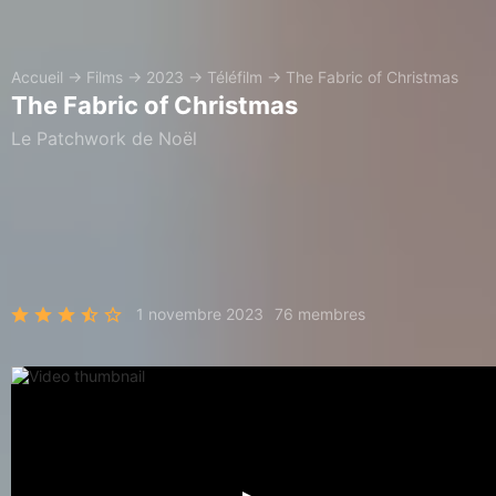
Accueil
→
Films
→
2023
→
Téléfilm
→
The Fabric of Christmas
The Fabric of Christmas
Le Patchwork de Noël
1 novembre 2023
76 membres