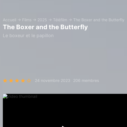
Accueil
→
Films
→
2025
→
Téléfilm
→
The Boxer and the Butterfly
The Boxer and the Butterfly
Le boxeur et le papillon
24 novembre 2023
206 membres