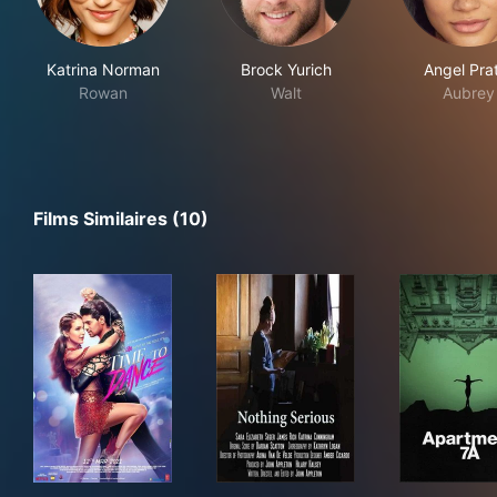
Katrina Norman
Brock Yurich
Angel Pra
Rowan
Walt
Aubrey
Films Similaires (10)
Time to Dance
Nothing Serious
Apa