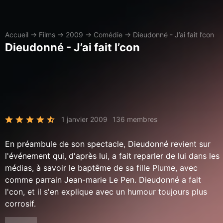
Accueil
→
Films
→
2009
→
Comédie
→
Dieudonné - J’ai fait l’con
Dieudonné - J’ai fait l’con
1 janvier 2009
136 membres
En préambule de son spectacle, Dieudonné revient sur
l'événement qui, d'après lui, a fait reparler de lui dans les
médias, à savoir le baptême de sa fille Plume, avec
comme parrain Jean-marie Le Pen. Dieudonné a fait
l'con, et il s'en explique avec un humour toujours plus
corrosif.