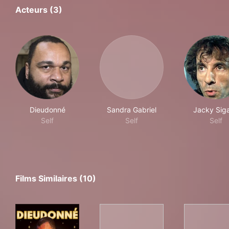
Acteurs (3)
Dieudonné
Sandra Gabriel
Jacky Sig
Self
Self
Self
Films Similaires (10)