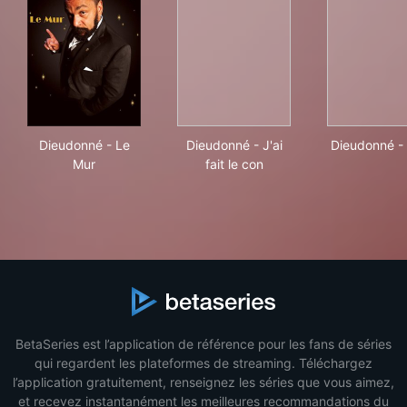
Dieudonné - Le Mur
Dieudonné - J'ai fait le con
Die
Dieudonné - Le
Dieudonné - J'ai
Dieudonné -
Mur
fait le con
BetaSeries est l’application de référence pour les fans de séries
qui regardent les plateformes de streaming. Téléchargez
l’application gratuitement, renseignez les séries que vous aimez,
et recevez instantanément les meilleures recommandations du