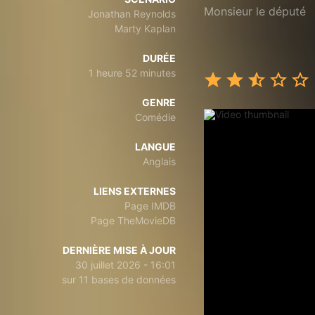
Monsieur le député
Jonathan Reynolds
Marty Kaplan
DURÉE
1 heure 52 minutes
GENRE
Comédie
LANGUE
Anglais
LIENS EXTERNES
Page IMDB
Page TheMovieDB
DERNIÈRE MISE À JOUR
30 juillet 2026 - 16:01
sur 11 bases de données