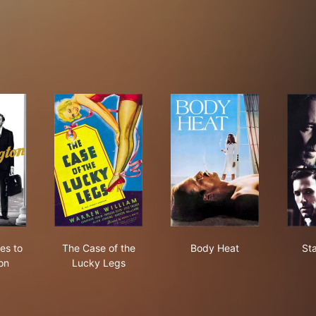
 Smith Goes to Washington
The Case of the Lucky Legs
Body Heat
es to
The Case of the
Body Heat
Sta
on
Lucky Legs