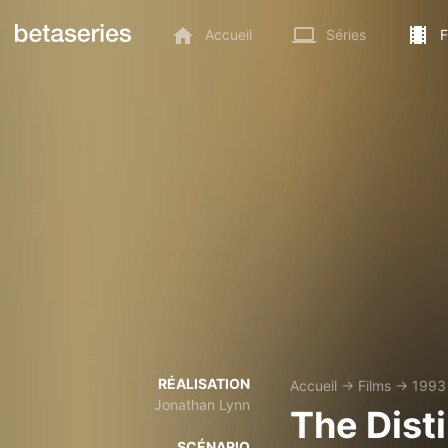
Accueil
Séries
F
RÉALISATION
Accueil
→
Films
→
1993
Jonathan Lynn
The Dist
SCÉNARIO