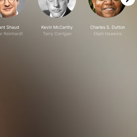
right
ant Shaud
Kevin McCarthy
Charles S. Dutton
ur Reinhardt
Terry Corrigan
Elijah Hawkins