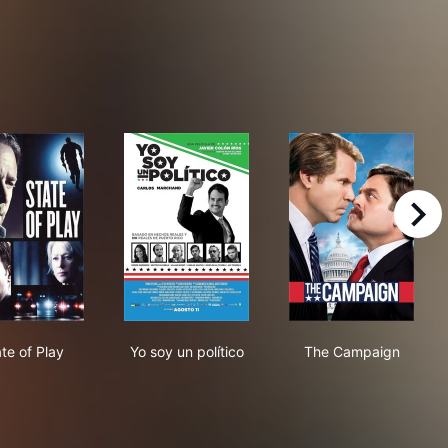
right
State of Play
Yo soy un político
The Campaign
te of Play
Yo soy un político
The Campaign