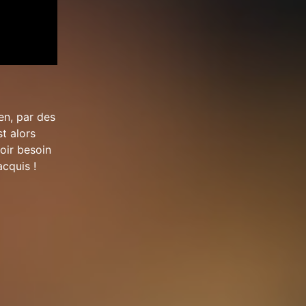
en, par des
t alors
oir besoin
cquis !