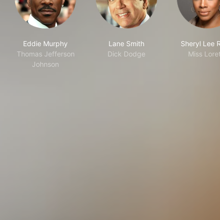
Eddie Murphy
Lane Smith
Sheryl Lee 
Thomas Jefferson
Dick Dodge
Miss Lore
Johnson