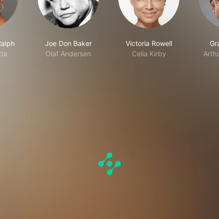
Ralph
Joe Don Baker
Victoria Rowell
Gr
tta
Olaf Andersen
Celia Kirby
Arth