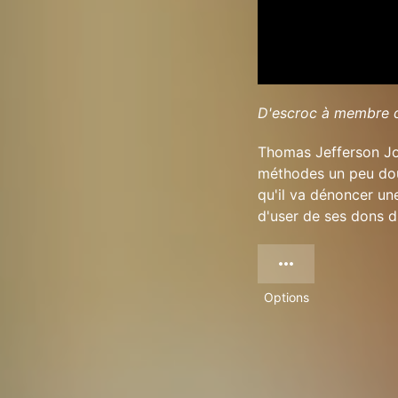
D'escroc à membre 
Thomas Jefferson Joh
méthodes un peu dout
qu'il va dénoncer un
d'user de ses dons d
Options