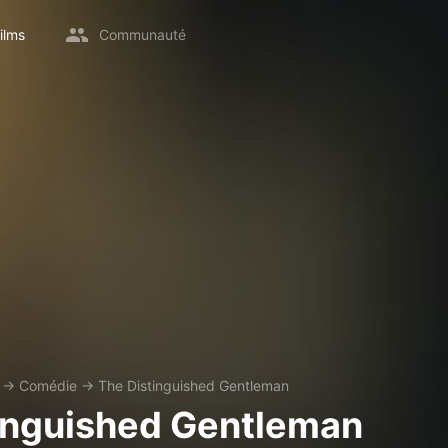
ilms
Communauté
→
Comédie
→
The Distinguished Gentleman
inguished Gentleman