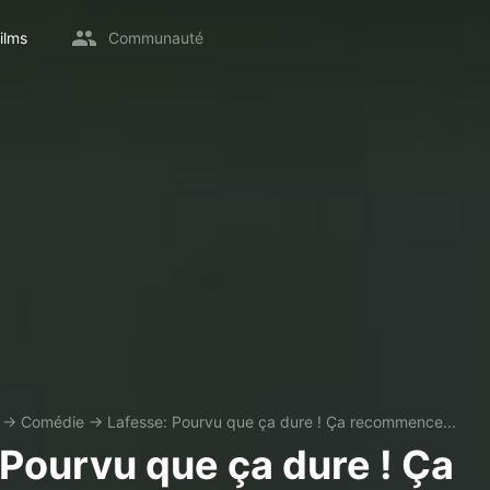
ilms
Communauté
→
Comédie
→
Lafesse: Pourvu que ça dure ! Ça recommence...
 Pourvu que ça dure ! Ça