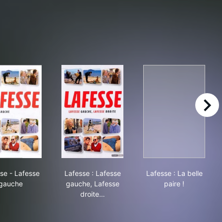
right
che, Lafesse droite
Lafesse - Lafesse gauche
Lafesse : Lafesse gauche, Lafesse droite
Lafesse : La be
se - Lafesse
Lafesse : Lafesse
Lafesse : La belle
gauche
gauche, Lafesse
paire !
droite…