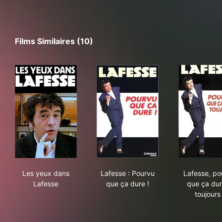
Films Similaires (10)
Les yeux dans Lafesse
Lafesse : Pourvu que ça dure
Lafe
Les yeux dans
Lafesse : Pourvu
Lafesse, po
Lafesse
que ça dure !
que ça dur
toujours 