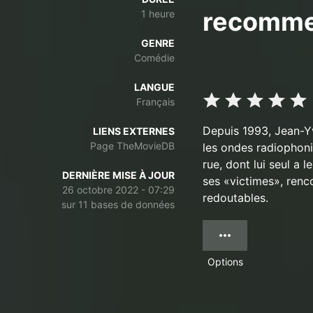
recomme
1 heure
GENRE
Comédie
LANGUE
Français
Depuis 1993, Jean-Yv
LIENS EXTERNES
Page TheMovieDB
les ondes radiophoni
rue, dont lui seul a 
DERNIÈRE MISE À JOUR
ses «victimes», renc
26 octobre 2022 - 07:29
redoutables.
sur 11 bases de données
Options