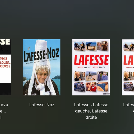
 !
sse, pourvu que ça dure... toujours !
Lafesse-Noz
Lafesse : Lafesse gau
urvu
Lafesse-Noz
Lafesse : Lafesse
Lafes
e...
gauche, Lafesse
!
droite