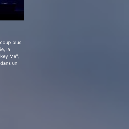
ucoup plus
e, la
nkey Me",
r dans un