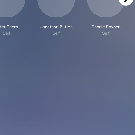
right
ter Thorn
Jonathan Button
Charlie Paxson
Self
Self
Self