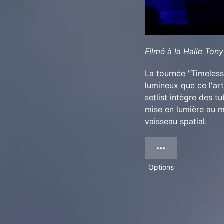
Filmé à la Halle Ton
La tournée "Timeless
lumineux que ce l'art
setlist intègre des 
mise en lumière au mi
vaisseau spatial.
Options