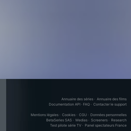
Annuaire des séries
·
Annuaire des films
Documentation API
·
FAQ
·
Contacter le support
Mentions légales
·
Cookies
·
CGU
·
Données personnelles
BetaSeries SAS
·
Medias
·
Screeners
·
Research
Test pilote série TV
·
Panel spectateurs France