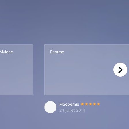
 Mylène
Énorme
right
Macbernie
24 juillet 2014