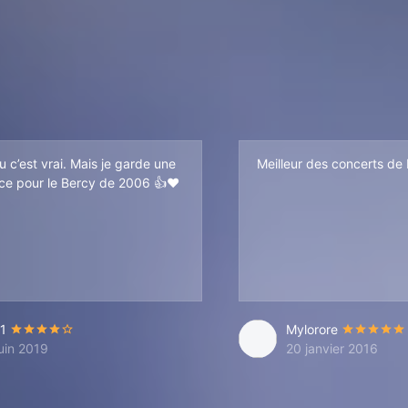
 c’est vrai. Mais je garde une
Meilleur des concerts de
ce pour le Bercy de 2006 👍❤️
1
Mylorore
juin 2019
20 janvier 2016