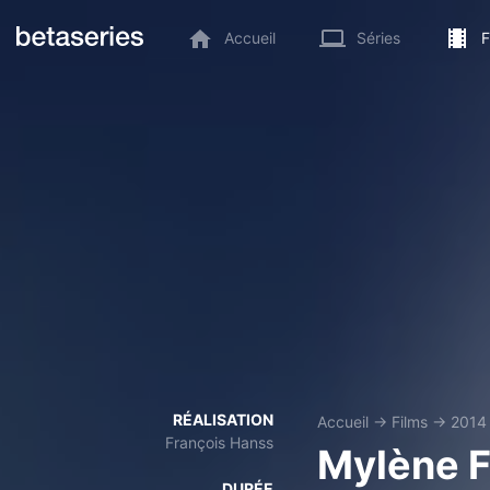
Accueil
Séries
F
RÉALISATION
Accueil
→
Films
→
2014
François Hanss
Mylène F
DURÉE