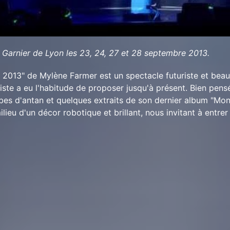
y Garnier de Lyon les 23, 24, 27 et 28 septembre 2013.
 2013" de Mylène Farmer est un spectacle futuriste et bea
iste a eu l'habitude de proposer jusqu'à présent. Bien pensé
tubes d'antan et quelques extraits de son dernier album "Mo
lieu d'un décor robotique et brillant, nous invitant à entre