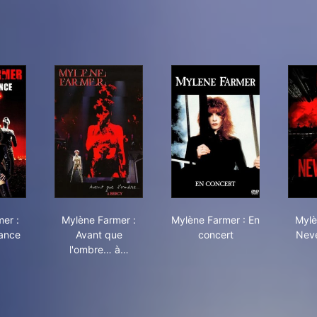
ène Farmer : Stade de France
Mylène Farmer : Avant que l'ombre… à Bercy
Mylène Farmer : En c
er :
Mylène Farmer :
Mylène Farmer : En
Mylè
ance
Avant que
concert
Neve
l'ombre… à…