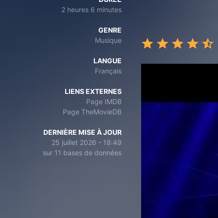
2 heures 6 minutes
GENRE
Musique
LANGUE
Français
LIENS EXTERNES
Page IMDB
Page TheMovieDB
DERNIÈRE MISE À JOUR
25 juillet 2026 - 18:49
sur 11 bases de données