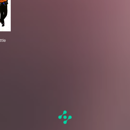
am a Little Dream
ttle