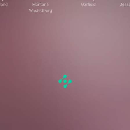
lland
Montana
Garfield
Jess
Wastedberg