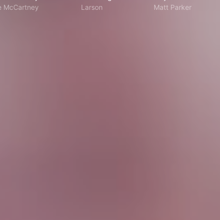
e McCartney
Larson
Matt Parker