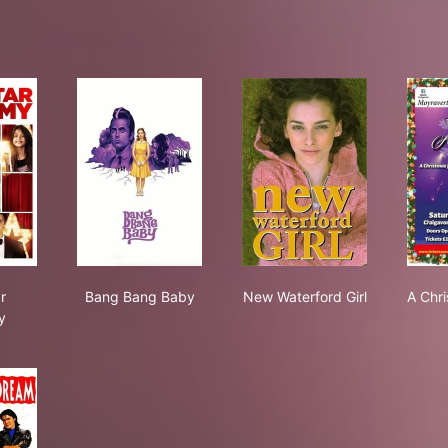
n Star Academy
Bang Bang Baby
New Waterford Girl
r
Bang Bang Baby
New Waterford Girl
A Chr
y