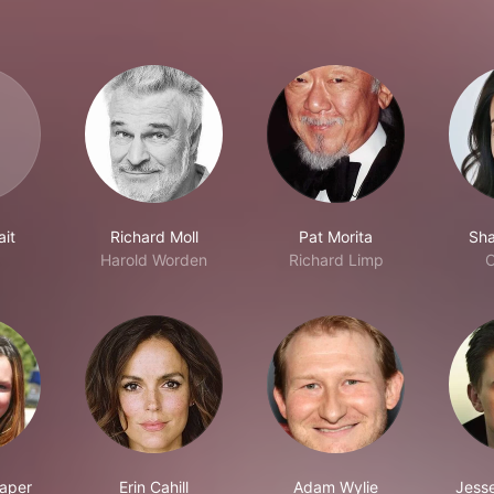
ait
Richard Moll
Pat Morita
Sha
Harold Worden
Richard Limp
C
aper
Erin Cahill
Adam Wylie
Jess