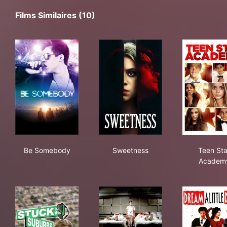
Films Similaires (10)
Be Somebody
Sweetness
Tee
Be Somebody
Sweetness
Teen Sta
Academ