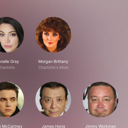
nelle Gray
Morgan Brittany
harlotte
Charlotte's Mom
e McCartney
James Hong
Jimmy Workman