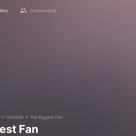
ilms
Communauté
→
Comédie
→
The Biggest Fan
est Fan