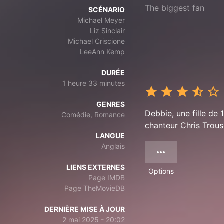
The biggest fan
SCÉNARIO
Michael Meyer
Liz Sinclair
Michael Criscione
LeeAnn Kemp
DURÉE
1 heure 33 minutes
GENRES
Debbie, une fille de
Comédie, Romance
chanteur Chris Trou
LANGUE
Anglais
LIENS EXTERNES
Options
Page IMDB
Page TheMovieDB
DERNIÈRE MISE À JOUR
2 mai 2025 - 20:02