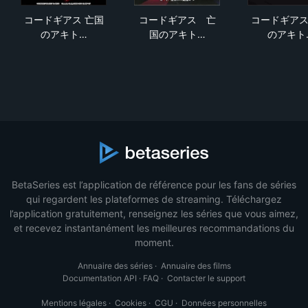
コードギアス 亡国のアキト 第3章「輝くもの天より堕つ
コードギアス 亡国のアキト 
コー
コードギアス 亡国
コードギアス 亡
コードギアス
のアキト…
国のアキト…
のアキト
BetaSeries est l’application de référence pour les fans de séries
qui regardent les plateformes de streaming. Téléchargez
l’application gratuitement, renseignez les séries que vous aimez,
et recevez instantanément les meilleures recommandations du
moment.
Annuaire des séries
·
Annuaire des films
Documentation API
·
FAQ
·
Contacter le support
Mentions légales
·
Cookies
·
CGU
·
Données personnelles