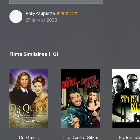
PollyPaupiette
27 janvier 2023
Films Similaires (10)
Dr. Quinn, Medicine Woman: The Heart Within
The Duel at Silver Creek
Stat
Dr. Quinn,
The Duel at Silver
Staten Isl