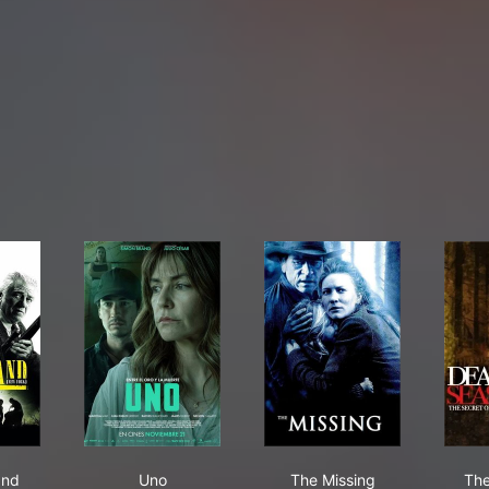
en Island
Uno
The Missing
and
Uno
The Missing
The