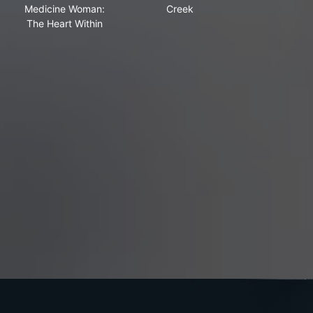
Medicine Woman:
Creek
The Heart Within