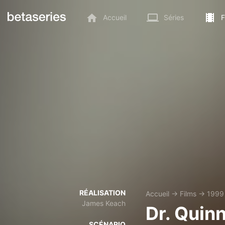
Accueil
Séries
F
RÉALISATION
Accueil
→
Films
→
1999
James Keach
Dr. Quin
SCÉNARIO