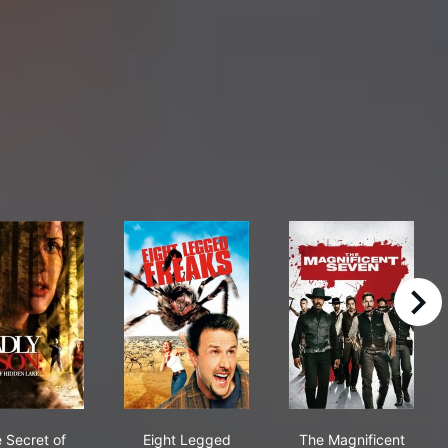
right
The Secret of Hidden Lake
Eight Legged Freaks
The Magnifice
 Secret of
Eight Legged
The Magnificent