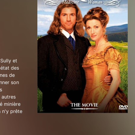
Sully et
 état des
ines de
onner son
s
 autres
é minière
 n'y prête