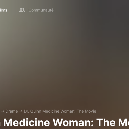
ilms
Communauté
→
Drame
→
Dr. Quinn Medicine Woman: The Movie
n Medicine Woman: The M