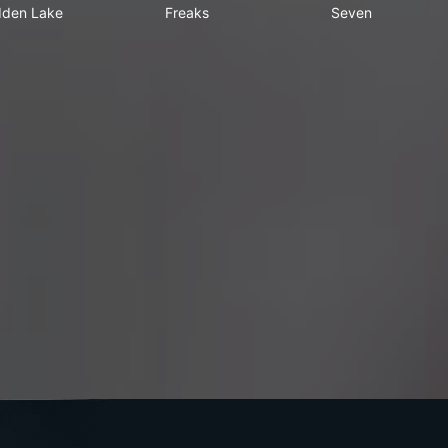
dden Lake
Freaks
Seven