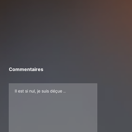
Commentaires
Il est si nul, je suis déçue ..