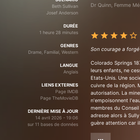
Dr Quinn, Femme Méd
Beth Sullivan
Josef Anderson
DURÉE
1 heure 28 minutes
GENRES
Son courage a forgé 
Drame, Familial, Western
Colorado Springs 1877
LANGUE
leurs enfants, ne ce
Anglais
Etats-Unis. Une soci
LIENS EXTERNES
cuivre de la région. 
Page IMDB
autorisation. La mine
Page TheMovieDB
n'empoisonnent l'eau 
membres du Conseil l
DERNIÈRE MISE À JOUR
adresse alors à Sull
14 avril 2026 - 19:06
guère attention car i
sur 11 bases de données