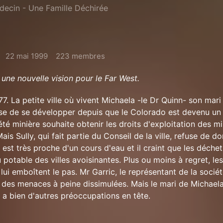
ecin - Une Famille Déchirée
22 mai 1999
223 membres
une nouvelle vision pour le Far West.
. La petite ville où vivent Michaela -le Dr Quinn- son mari 
sse de se développer depuis que le Colorado est devenu un
été minière souhaite obtenir les droits d'exploitation des m
Mais Sully, qui fait partie du Conseil de la ville, refuse de d
 est très proche d'un cours d'eau et il craint que les déchet
potable des villes avoisinantes. Plus ou moins à regret, les
ui emboîtent le pas. Mr Garric, le représentant de la sociét
y des menaces à peine dissimulées. Mais le mari de Michaela
l a bien d'autres préoccupations en tête.