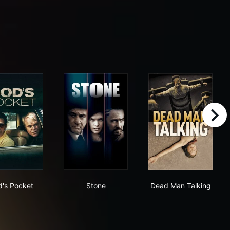
right
God's Pocket
Stone
Dead Man Talk
's Pocket
Stone
Dead Man Talking