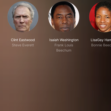
Clint Eastwood
Isaiah Washington
LisaGay Ham
Steve Everett
Frank Louis
Bonnie Bee
Beechum