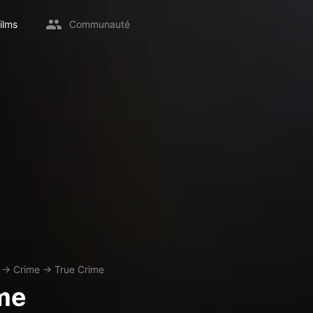
ilms
Communauté
→
Crime
→
True Crime
me