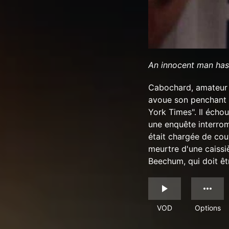
An innocent man has o
Cabochard, amateur 
avoue son penchant i
York Times". Il échou
une enquête interrom
était chargée de cou
meurtre d'une caissiè
Beechum, qui doit êt
VOD
Options