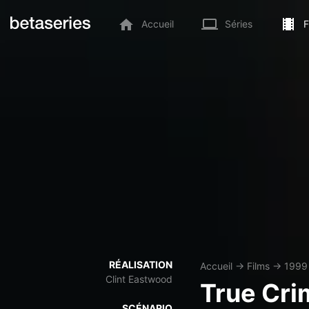
Accueil
Séries
F
RÉALISATION
Accueil
→
Films
→
1999
Clint Eastwood
True Cri
SCÉNARIO