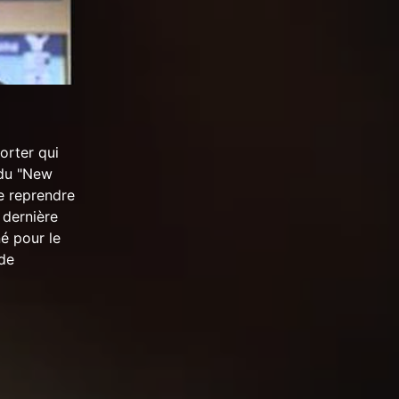
orter qui
 du "New
de reprendre
 dernière
é pour le
 de