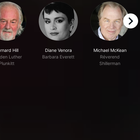
right
rnard Hill
Diane Venora
Michael McKean
den Luther
Barbara Everett
Réverend
Plunkitt
Shillerman