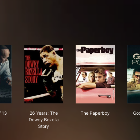
 Fear of 13
26 Years: The Dewey Bozella Story
The Paperboy
f 13
26 Years: The
The Paperboy
God
Dewey Bozella
Story