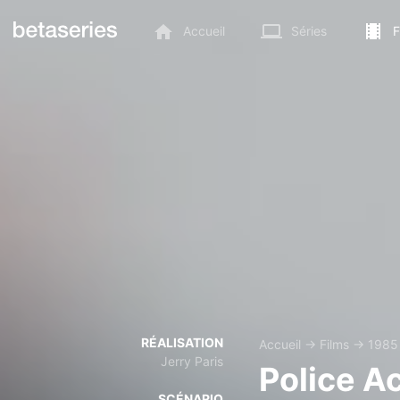
Accueil
Séries
F
RÉALISATION
Accueil
→
Films
→
1985
Jerry Paris
Police A
SCÉNARIO