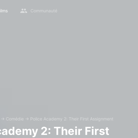
ilms
Communauté
→
Comédie
→
Police Academy 2: Their First Assignment
cademy 2: Their First