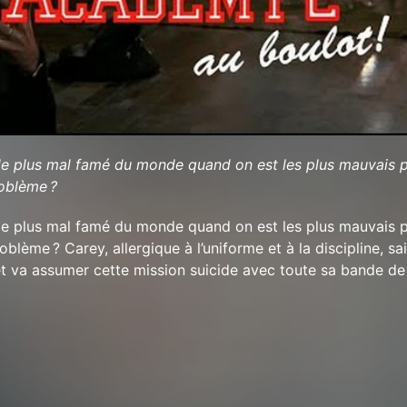
 le plus mal famé du monde quand on est les plus mauvais p
roblème ?
 le plus mal famé du monde quand on est les plus mauvais p
roblème ? Carey, allergique à l’uniforme et à la discipline, sai
 va assumer cette mission suicide avec toute sa bande de 