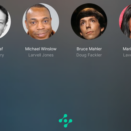
af
Michael Winslow
Bruce Mahler
Mar
ry
Larvell Jones
Doug Fackler
Lav