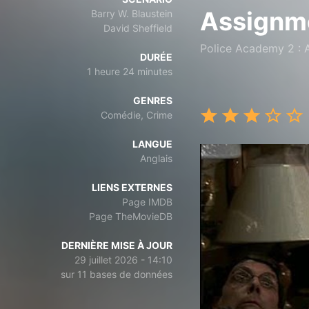
Assignm
Barry W. Blaustein
David Sheffield
Police Academy 2 : A
DURÉE
1 heure 24 minutes
GENRES
Comédie, Crime
LANGUE
Anglais
LIENS EXTERNES
Page IMDB
Page TheMovieDB
DERNIÈRE MISE À JOUR
29 juillet 2026 - 14:10
sur 11 bases de données