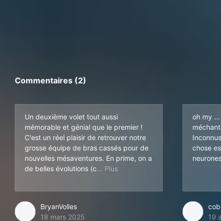
Commentaires (2)
Un deuxième volet tout aussi
oh my ...
mémorable et génial que le premier !
méchants
C'est un réel plaisir de retrouver notre
Inconnus
grosse équipe de bras cassés pour de
chose est
nouvelles mésaventures. En prime, on a
neurones
omme Mahoney ou encore Tackelber
de belles évolutions (c
BryanVolles
cob
18 mars 2025
19 a