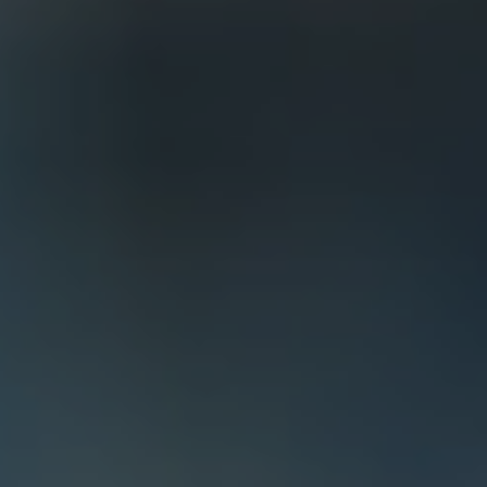
nomènes. Le casting est décidément toujours aussi bon et uni. Et c'e