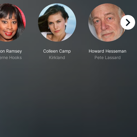
right
ion Ramsey
Colleen Camp
Howard Hesseman
erne Hooks
Kirkland
Pete Lassard