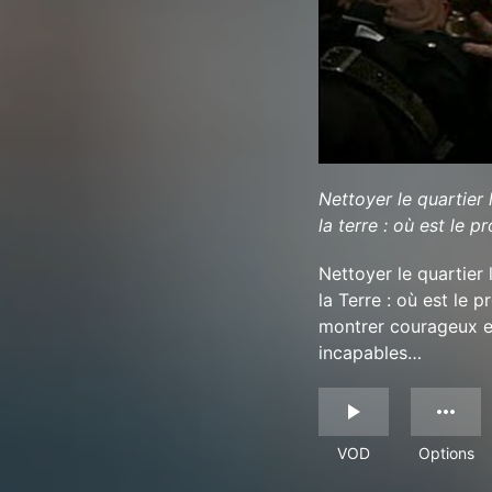
Nettoyer le quartier
la terre : où est le p
Nettoyer le quartier
la Terre : où est le p
montrer courageux et
incapables…
VOD
Options