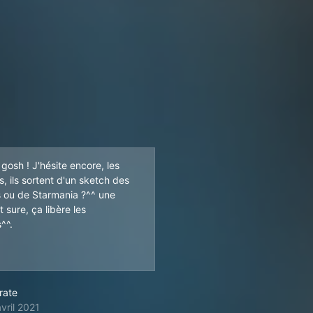
 gosh ! J'hésite encore, les
, ils sortent d'un sketch des
 ou de Starmania ?^^ une
 sure, ça libère les
^^.
y). De plus, l'équipe s'agrandit ! Et ce sont toujours de sacrés phé
rate
vril 2021