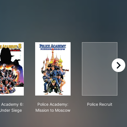
right
signment Miami Beach
Police Academy 6: City Under Siege
Police Academy: Mission to Moscow
Police Recruit
e Academy 6:
Police Academy:
Police Recruit
 Under Siege
Mission to Moscow