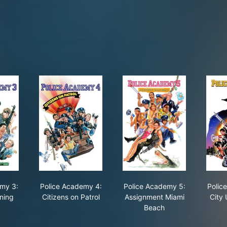
ice Academy 3: Back in Training
Police Academy 4: Citizens on Patrol
Police Academy 5: As
my 3:
Police Academy 4:
Police Academy 5:
Polic
ining
Citizens on Patrol
Assignment Miami
City
Beach