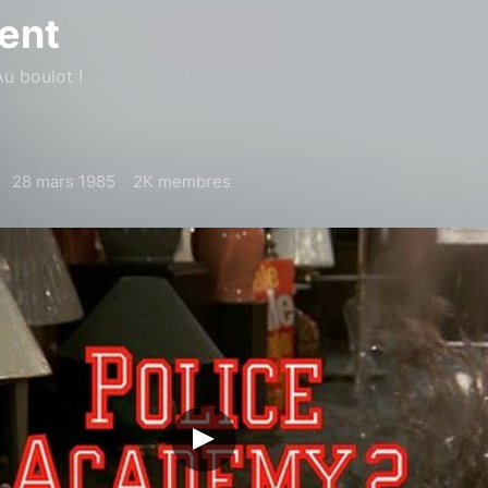
ent
u boulot !
28 mars 1985
2K membres