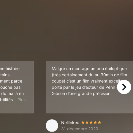
ne histoire
Malgré un montage un peu épileptique
tains
(très certainement du au 30min de film
ement parce
coupé) c’est un film vraiment excellent
 touche pas
porté par le jeu d’acteur de Penn et
right
u du mal à en
Gibson d’une grande précision!
nelle, à une époque contemporaine saturée d'images, de récits et de pl
, en particulier les guéguerres universitaires.
tilités
NellInked
31 décembre 2020