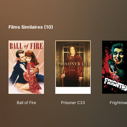
Films Similaires (10)
Ball of Fire
Prisoner C33
Fri
Ball of Fire
Prisoner C33
Frightma