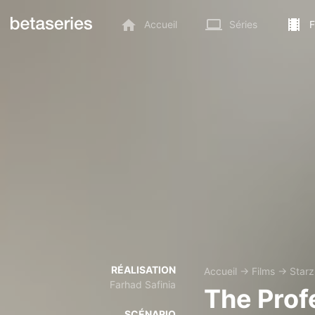
Accueil
Séries
F
RÉALISATION
Accueil
→
Films
→
Star
Farhad Safinia
The Prof
SCÉNARIO