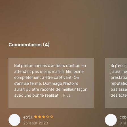
Commentaires (4)
Bel performances d’acteurs dont on en
Si j'avai
attendait pas moins mais le film peine
j'aurai re
complètement à être captivant. On
prestati
s’ennuie ferme. Dommage l’histoire
réputatio
aurait pu être raconte de meilleur façon
pas assez
ion. 😏
avec une bonne réalisat
des acteu
eb51
cob
26 août 2023
9 j