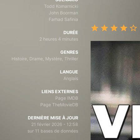
Todd Komarnicki
John Boorman
Farhad Safinia
DURÉE
2 heures 4 minutes
GENRES
Histoire, Drame, Mystère, Thriller
LANGUE
Anglais
LIENS EXTERNES
Page IMDB
Page TheMovieDB
DERNIÈRE MISE À JOUR
21 février 2026 - 12:58
sur 11 bases de données