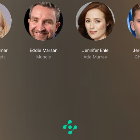
rmer
Eddie Marsan
Jennifer Ehle
Jer
ett
Muncie
Ada Murray
Ch