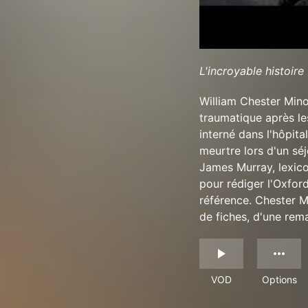
L'incroyable histoire
William Chester Mino
traumatique après le
interné dans l'hôpit
meurtre lors d'un sé
James Murray, lexico
pour rédiger l'Oxfor
référence. Chester M
de fiches, d'une rema
VOD
Options