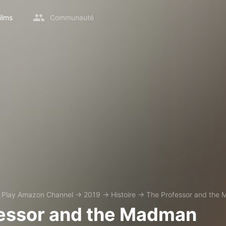
ilms
Communauté
z Play Amazon Channel
→
2019
→
Histoire
→
The Professor and the
essor and the Madman