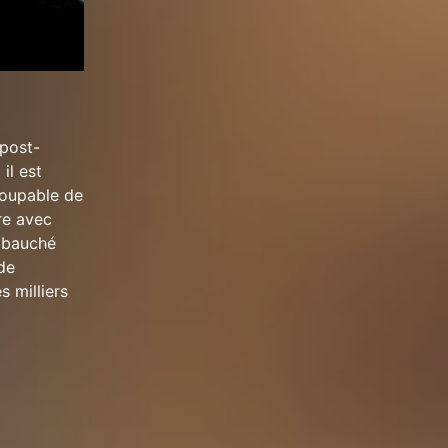
 post-
il est
coupable de
re avec
embauché
de
 milliers