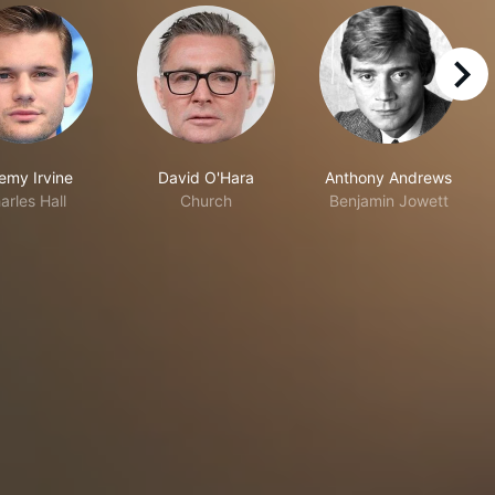
right
emy Irvine
David O'Hara
Anthony Andrews
arles Hall
Church
Benjamin Jowett