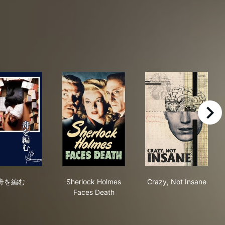
right
舟を編む
Sherlock Holmes Faces Death
Crazy, Not Ins
舟を編む
Sherlock Holmes
Crazy, Not Insane
Faces Death