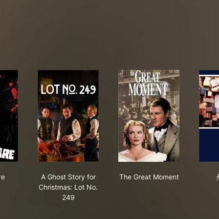
ghtmare
A Ghost Story for Christmas: Lot No. 249
The Great Moment
re
A Ghost Story for
The Great Moment
Christmas: Lot No.
249