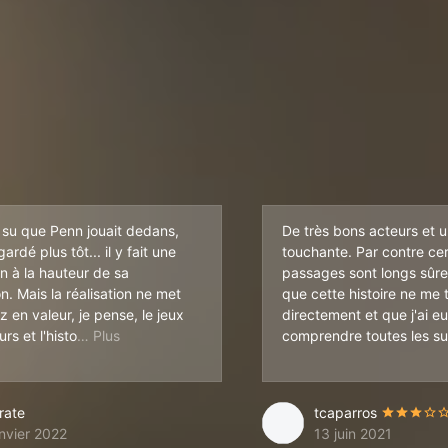
s su que Penn jouait dedans,
De très bons acteurs et u
gardé plus tôt... il y fait une
touchante. Par contre cer
on à la hauteur de sa
passages sont longs sûr
n. Mais la réalisation ne met
que cette histoire ne me
 en valeur, je pense, le jeux
directement et que j'ai e
ire... médicale, sociale, communautaire, profession
rs et l'histo
comprendre toutes les sub
rate
tcaparros
anvier 2022
13 juin 2021