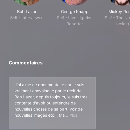
Bob Lazar
George Knapp
Mickey Ro
Self - Interviewee
Self - Investigative
Self - The Na
Reporter
(voice)
Commentaires
J'ai aimé ce documentaire car je suis
vraiment convaincue par le récit de
Bob Lazar, depuis toujours, je suis très
contente d'avoir pu entendre de
nouvelles choses de sa part, voir de
is ce qui me dérange c'est l
nouvelles images etc... Ma